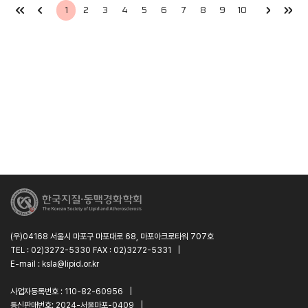
1
2
3
4
5
6
7
8
9
10
(우)04168 서울시 마포구 마포대로 68, 마포아크로타워 707호
TEL : 02)3272-5330 FAX : 02)3272-5331
|
E-mail : ksla@lipid.or.kr
사업자등록번호 : 110-82-60956
|
통신판매번호: 2024-서울마포-0409
|