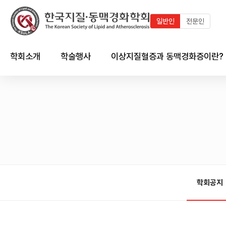
일반인
전문인
학회소개
학술행사
이상지질혈증과 동맥경화증이란?
인사말
최근 학술행사
지질이란?
연혁
학술행사 연혁
이상지질혈증이란?
임원진
국내외 학술일정 달력
동맥경화증이란?
회칙 및 규정
국내외 학술일정 리스트
한국인의 이상지질혈증 현황
시상제도
이상지질혈증/동맥경화와의
심혈관계의 관계
학회공지
학회 출판물
회원가입 안내