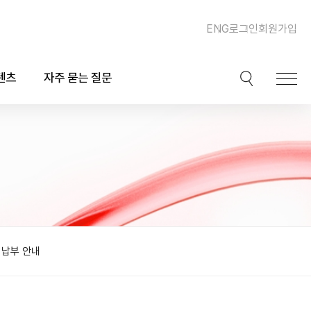
ENG
로그인
회원가입
텐츠
자주 묻는 질문
이션
핫이슈
ook)
동맥경화증 및 심장질환
북
이상지질혈증
채널
비만, 체중조절, 다이어트
비납부 안내