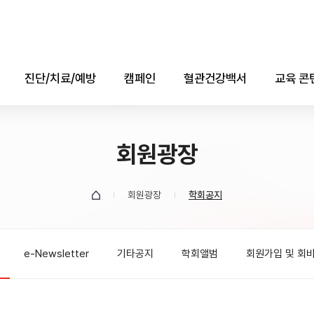
진단/치료/예방
캠페인
혈관건강백서
교육 콘
진단
콜레스테롤의 날
애니메
치료
회원광장
자료실
소책자(e-b
예방
데이터
회원광장
학회공지
유튜브
e-Newsletter
기타공지
학회앨범
회원가입 및 회