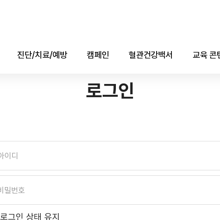
진단/치료/예방
캠페인
혈관건강백서
교육 콘
진단
콜레스테롤의 날
애니메
로그인
치료
자료실
소책자(e-b
예방
데이터
유튜브
로그인 상태 유지