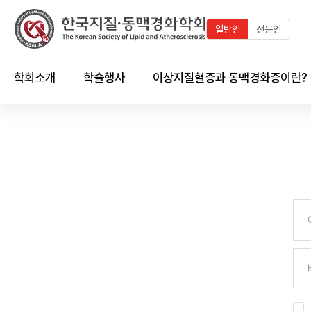
일반인
전문인
학회소개
학술행사
이상지질혈증과 동맥경화증이란?
인사말
최근 학술행사
지질이란?
연혁
학술행사 연혁
이상지질혈증이란?
임원진
국내외 학술일정 달력
동맥경화증이란?
회칙 및 규정
국내외 학술일정 리스트
한국인의 이상지질혈증 현황
시상제도
이상지질혈증/동맥경화와의
심혈관계의 관계
학회 출판물
회원가입 안내