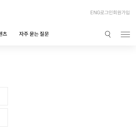
ENG
로그인
회원가입
텐츠
자주 묻는 질문
이션
핫이슈
ook)
동맥경화증 및 심장질환
북
이상지질혈증
채널
비만, 체중조절, 다이어트