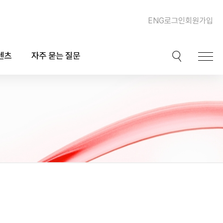
ENG
로그인
회원가입
텐츠
자주 묻는 질문
이션
핫이슈
ook)
동맥경화증 및 심장질환
북
이상지질혈증
채널
비만, 체중조절, 다이어트