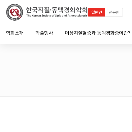
일반인
전문인
학회소개
학술행사
이상지질혈증과 동맥경화증이란?
인사말
최근 학술행사
지질이란?
연혁
학술행사 연혁
이상지질혈증이란?
임원진
국내외 학술일정 달력
동맥경화증이란?
회칙 및 규정
국내외 학술일정 리스트
한국인의 이상지질혈증 현황
시상제도
이상지질혈증/동맥경화와의
심혈관계의 관계
학회 출판물
회원가입 안내