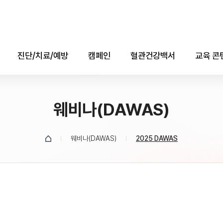
진단/치료/예방
캠페인
혈관건강백서
교육 콘
진단
콜레스테롤의 날
애니메
치료
웨비나(DAWAS)
자료실
소책자(e-b
예방
데이터
웨비나(DAWAS)
2025 DAWAS
유튜브