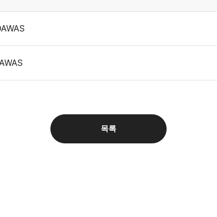
DAWAS
DAWAS
목록